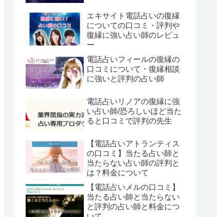
エキサイト電話占いの復縁
についての口コミ・評判や
復縁に強い占い師のレビュ
ー
電話占いフィールの復縁の
口コミについて・復縁相談
に強いと評判の占い師
電話占いリノアの復縁に強
い占い師/恐ろしいほど当た
ると口コミで評判の先生
【電話占いアトランティス
の口コミ】当たる占い師と
当たらない占い師の評判と
は？料金について
【電話占いメルの口コミ】
当たる占い師と当たらない
と評判の占い師と料金につ
いて