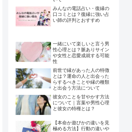
みんなの電話占い・復縁の
口コミとは？復縁に強い占
い師の評判とおすすめ
一緒にいて楽しいと言う男
性心理とは？脈ありサイン
や女性と恋愛成就する可能
性
前世で縁があった人の特徴
とは？運命の人と出会った
らするべきことや縁の種類
と出会う方法について
彼女のことを甘やかす方法
について｜言葉や男性心理
と彼女の特権とは？
【本命か遊びかの違いを見
極める方法】行動の違いや