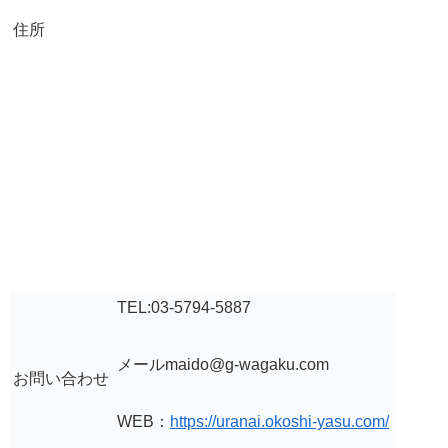
住所
TEL:03-5794-5887
メールmaido@g-wagaku.com
お問い合わせ
WEB：
https://uranai.okoshi-yasu.com/