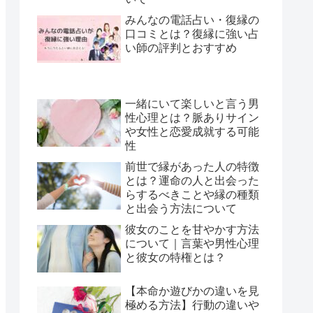
みんなの電話占い・復縁の
口コミとは？復縁に強い占
い師の評判とおすすめ
一緒にいて楽しいと言う男
性心理とは？脈ありサイン
や女性と恋愛成就する可能
性
前世で縁があった人の特徴
とは？運命の人と出会った
らするべきことや縁の種類
と出会う方法について
彼女のことを甘やかす方法
について｜言葉や男性心理
と彼女の特権とは？
【本命か遊びかの違いを見
極める方法】行動の違いや