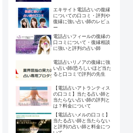
エキサイト電話占いの復縁
についての口コミ・評判や
復縁に強い占い師のレビュ
ー
電話占いフィールの復縁の
口コミについて・復縁相談
に強いと評判の占い師
電話占いリノアの復縁に強
い占い師/恐ろしいほど当た
ると口コミで評判の先生
【電話占いアトランティス
の口コミ】当たる占い師と
当たらない占い師の評判と
は？料金について
【電話占いメルの口コミ】
当たる占い師と当たらない
と評判の占い師と料金につ
いて